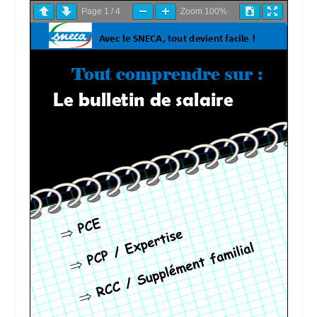
Page
1
/
4
Zoom
100%